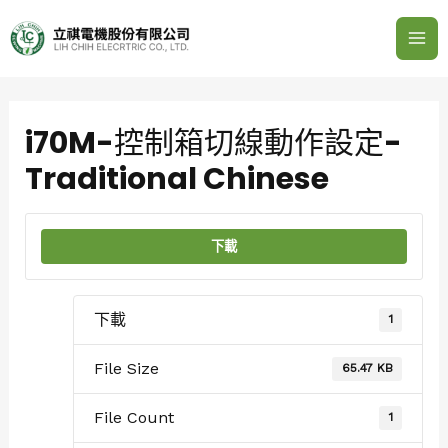
跳
Mai
至
Me
主
要
Post
內
navigation
容
i70M-控制箱切線動作設定-
Traditional Chinese
下載
下載
1
File Size
65.47 KB
File Count
1