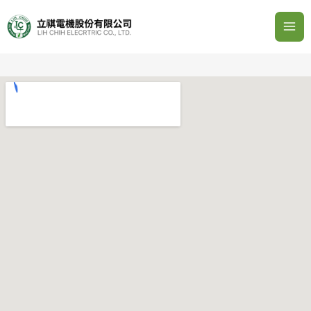
跳
Mai
至
Me
主
要
內
容