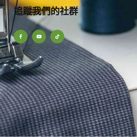
追蹤我們的社群
F
Y
T
a
o
i
c
u
k
e
t
t
b
u
o
o
b
k
o
e
k
-
f