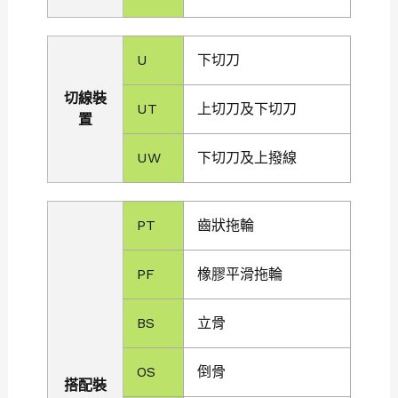
U
下切刀
切線裝
UT
上切刀及下切刀
置
UW
下切刀及上撥線
PT
齒狀拖輪
PF
橡膠平滑拖輪
BS
立骨
OS
倒骨
搭配裝