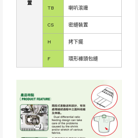
置
TB
喇叭滾邊
CS
密縫裝置
H
拷下擺
F
環形褲頭包縫