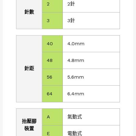
2
2針
針數
3
3針
40
4.0mm
48
4.8mm
針距
56
5.6mm
64
6.4mm
A
氣動式
抬壓腳
裝置
E
電動式