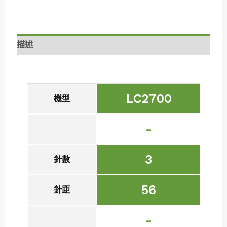
描述
LC2700
機型
-
3
針數
56
針距
-