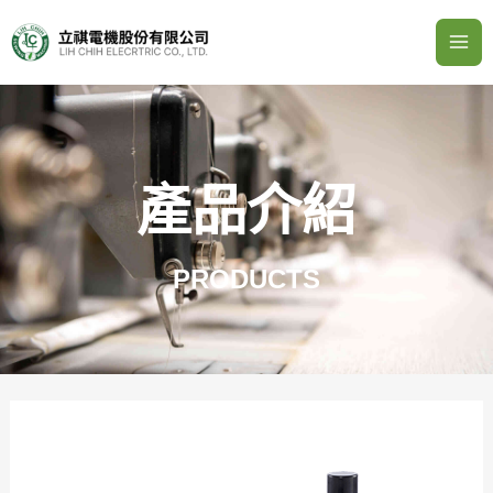
跳
Mai
至
Me
主
要
內
容
產品介紹
PRODUCTS