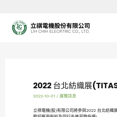
跳
至
主
要
內
容
Post
navigation
2022 台北紡織展(TITAS
2022-10-01
/
展覽訊息
立祺電機(股)有限公司將參與2022 台北紡織展 T
歡迎舊雨新知及同行先進蒞臨指導!